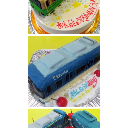
江ノ島電鉄1000形旧塗装電車ケーキ
京阪電車3000系青色ケーキ