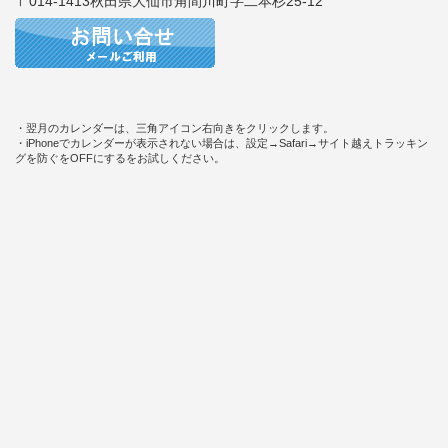
〒014-1413秋田県大仙市角間川町字二本杉25-12
・翌月のカレンダーは、三角アイコン右向きをクリックします。
・iPhoneでカレンダーが表示されない場合は、設定→Safari→サイト越えトラッキン
グを防ぐをOFFにするをお試しください。