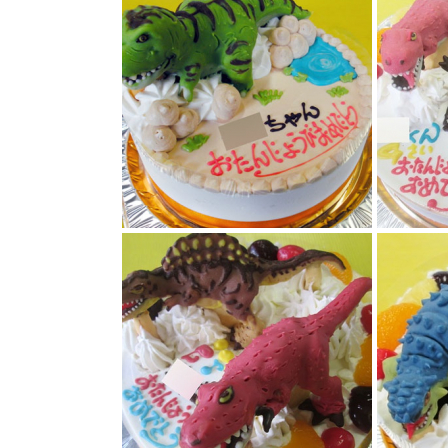
恐竜ケーキ
ティラノサ
ムシ立体ケ