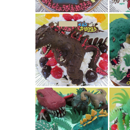
恐竜ステゴザウルスケーキ
恐竜ケーキ
シンゴジラ立体ケーキ
ティサノサ