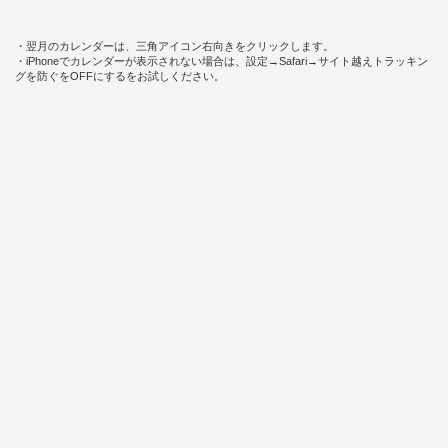
・翌月のカレンダーは、三角アイコン右向きをクリックします。
・iPhoneでカレンダーが表示されない場合は、設定→Safari→サイト越えトラッキン
グを防ぐをOFFにするをお試しください。