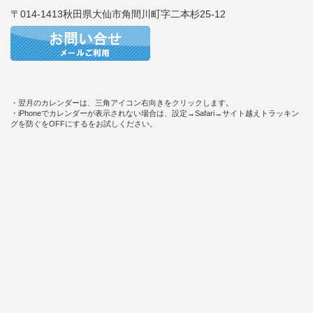
〒014-1413秋田県大仙市角間川町字二本杉25-12
・翌月のカレンダーは、三角アイコン右向きをクリックします。
・iPhoneでカレンダーが表示されない場合は、設定→Safari→サイト越えトラッキン
グを防ぐをOFFにするをお試しください。