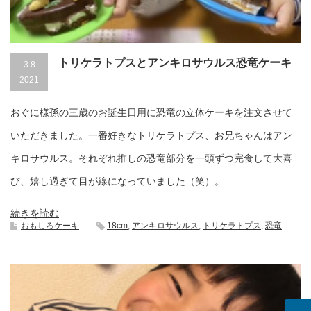
トリケラトプスとアンキロサウルス恐竜ケーキ
3.8
2021
おぐに様孫の三歳のお誕生日用に恐竜の立体ケーキを注文させて
いただきました。一番好きなトリケラトプス、お兄ちゃんはアン
キロサウルス。それぞれ推しの恐竜部分を一頭ずつ完食して大喜
び、嬉し過ぎて目が線になっていました（笑）。
続きを読む
おもしろケーキ
18cm
,
アンキロサウルス
,
トリケラトプス
,
恐竜