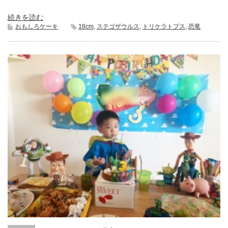
続きを読む
おもしろケーキ
18cm
,
ステゴザウルス
,
トリケラトプス
,
恐竜