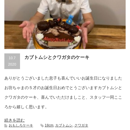
カブトムシとクワガタのケーキ
10.7
2020
ありがとうございました息子も喜んでいいお誕生日になりました
お坊ちゃまの５才のお誕生日おめでとうございますカブトムシと
クワガタのケーキ、喜んでいただけましこと、スタッフ一同ここ
ろから嬉しく思います。
続きを読む
おもしろケーキ
18cm
,
カブトムシ
,
クワガタ