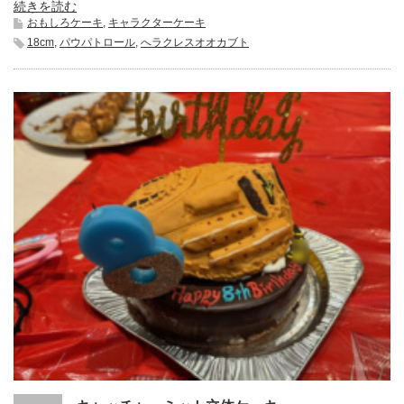
続きを読む
おもしろケーキ
,
キャラクターケーキ
18cm
,
パウパトロール
,
へラクレスオオカブト