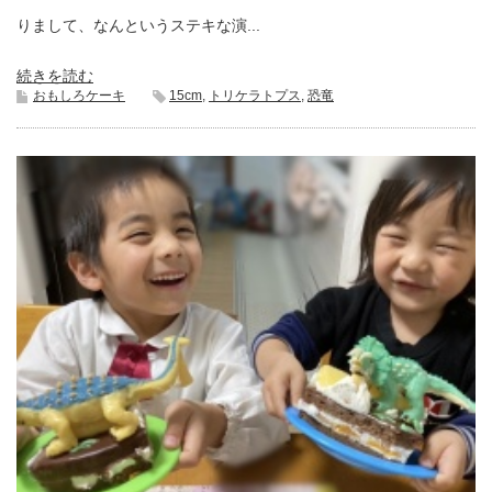
りまして、なんというステキな演...
続きを読む
おもしろケーキ
15cm
,
トリケラトプス
,
恐竜