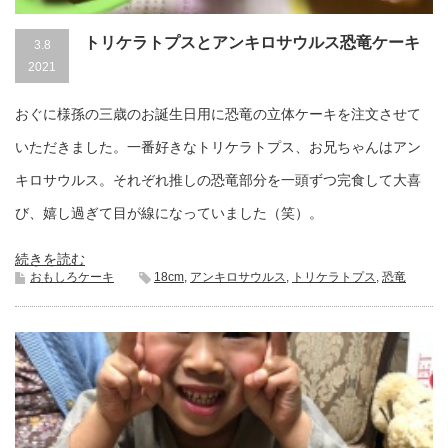
トリケラトプスとアンキロサウルス恐竜ケーキ
3.8
2021
おぐに様孫の三歳のお誕生日用に恐竜の立体ケーキを注文させて
いただきました。一番好きなトリケラトプス、お兄ちゃんはアン
キロサウルス。それぞれ推しの恐竜部分を一頭ずつ完食して大喜
び、嬉し過ぎて目が線になっていました（笑）。
続きを読む
おもしろケーキ
18cm
,
アンキロサウルス
,
トリケラトプス
,
恐竜