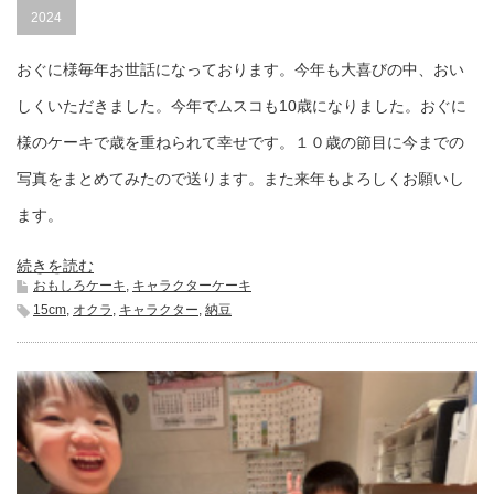
2024
おぐに様毎年お世話になっております。今年も大喜びの中、おい
しくいただきました。今年でムスコも10歳になりました。おぐに
様のケーキで歳を重ねられて幸せです。１０歳の節目に今までの
写真をまとめてみたので送ります。また来年もよろしくお願いし
ます。
続きを読む
おもしろケーキ
,
キャラクターケーキ
15cm
,
オクラ
,
キャラクター
,
納豆