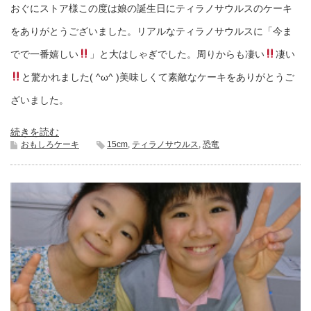
おぐにストア様この度は娘の誕生日にティラノサウルスのケーキ
をありがとうございました。リアルなティラノサウルスに「今ま
でで一番嬉しい
」と大はしゃぎでした。周りからも凄い
凄い
と驚かれました( ^ω^ )美味しくて素敵なケーキをありがとうご
ざいました。
続きを読む
おもしろケーキ
15cm
,
ティラノサウルス
,
恐竜