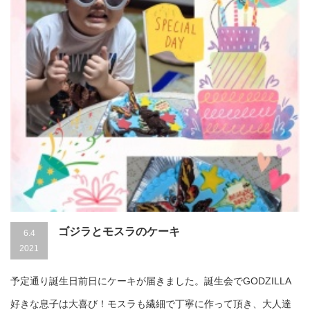
ゴジラとモスラのケーキ
6.4
2021
予定通り誕生日前日にケーキが届きました。誕生会でGODZILLA
好きな息子は大喜び！モスラも繊細で丁寧に作って頂き、大人達