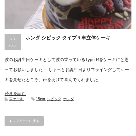
ホンダ シビック タイプＲ車立体ケーキ
5.9
2017
彼のお誕生日ケーキとして彼の乗っているType Rをケーキにと思
ってお願いしました！ ちょっとお誕生日よりフライングしてケー
キを見せたところ、声をあげて喜んでくれました。
続きを読む
車ケーキ
15cm
,
シビック
,
ホンダ
トップページに戻る