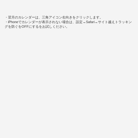
・翌月のカレンダーは、三角アイコン右向きをクリックします。
・iPhoneでカレンダーが表示されない場合は、設定→Safari→サイト越えトラッキン
グを防ぐをOFFにするをお試しください。