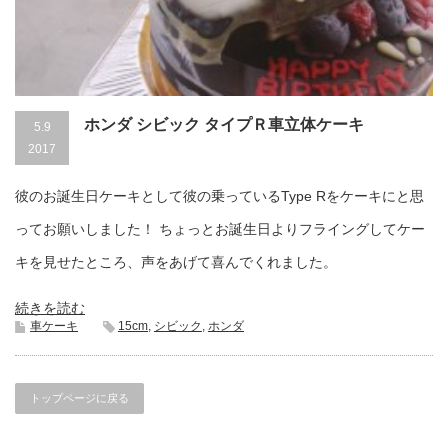
ホンダ シビック タイプＲ車立体ケーキ
5.9
2017
彼のお誕生日ケーキとして彼の乗っているType Rをケーキにと思
ってお願いしました！ ちょっとお誕生日よりフライングしてケー
キを見せたところ、声をあげて喜んでくれました。
続きを読む
車ケーキ
15cm
,
シビック
,
ホンダ
トップページに戻る