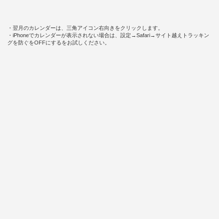
・翌月のカレンダーは、三角アイコン右向きをクリックします。
・iPhoneでカレンダーが表示されない場合は、設定→Safari→サイト越えトラッキン
グを防ぐをOFFにするをお試しください。