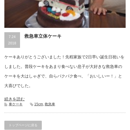
救急車立体ケーキ
7.24
2018
ケーキありがとうございました！先程家族で2日早い誕生日祝いを
しました。普段ケーキをあまり食べない息子が大好きな救急車の
ケーキを大はしゃぎで、自らパクパク食べ、「おいしいー！」と
大喜びでした。
続きを読む
車ケーキ
15cm
,
救急車
トップページに戻る