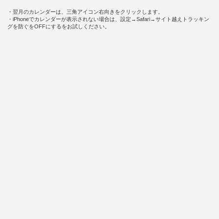
・翌月のカレンダーは、三角アイコン右向きをクリックします。
・iPhoneでカレンダーが表示されない場合は、設定→Safari→サイト越えトラッキン
グを防ぐをOFFにするをお試しください。