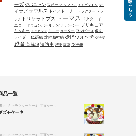
ご注文はこちら
ーズ
テ
ジバニャン
スポーツ
ソフィア
チャギントン
ィラノサウルス
トイストーリー
トラクター
トラ
トーマス
トリケラトプス
ドクターイ
ック
プリキュア
エロー
ドラゴンボール
バイク
パーシー
ミッキー
ミニー
メーター
ワンピース
仮面
ミニオンズ
妖怪ウォッチ
似顔絵
北陸新幹線
ライダー
孫悟空
恐竜
新幹線
消防車
野球
電車
飛行機
商品一覧
15cm
,
キャラクターケーキ
,
平面ケーキ
ギズモケーキ
18cm
,
キャラクターケーキ
,
平面ケーキ