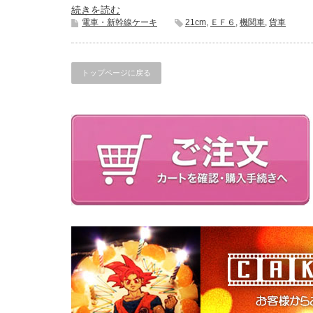
続きを読む
電車・新幹線ケーキ
21cm
,
ＥＦ６
,
機関車
,
貨車
トップページに戻る