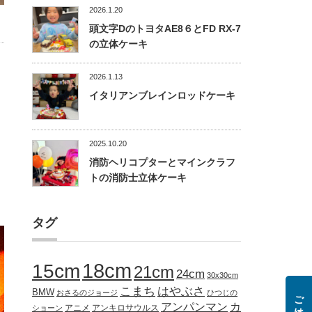
2026.1.20
頭文字DのトヨタAE8６とFD RX-7
の立体ケーキ
2026.1.13
イタリアンブレインロッドケーキ
2025.10.20
消防ヘリコプターとマインクラフ
トの消防士立体ケーキ
タグ
18cm
15cm
21cm
24cm
30x30cm
こまち
はやぶさ
BMW
おさるのジョージ
ひつじの
アンパンマン
カ
アニメ
アンキロサウルス
ショーン