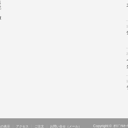
送
記
致
Copyright ©
ｵﾘｼﾞﾅ
法の表示
アクセス
ご注文
お問い合せ（メール）