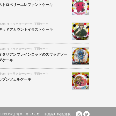
ストロベリーエレファントケーキ
15cm
,
キャラクターケーキ
,
平面ケーキ
デッドアカウントイラストケーキ
21cm
,
キャラクターケーキ
,
平面ケーキ
イタリアンブレインロッドのスワッグソー
ダケーキ
18cm
,
キャラクターケーキ
,
平面ケーキ
ラプンツェルケーキ
RSS
Twitter
ﾙｹｰｷ『おぐに』電車・車・ｷｬﾗｸﾀｰ・似顔絵ｹｰｷ宅配通販