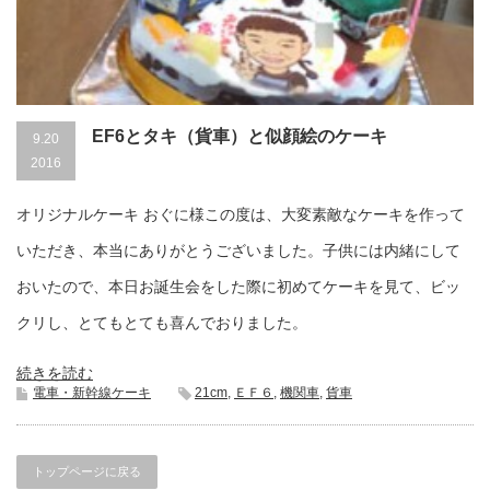
EF6とタキ（貨車）と似顔絵のケーキ
9.20
2016
オリジナルケーキ おぐに様この度は、大変素敵なケーキを作って
いただき、本当にありがとうございました。子供には内緒にして
おいたので、本日お誕生会をした際に初めてケーキを見て、ビッ
クリし、とてもとても喜んでおりました。
続きを読む
電車・新幹線ケーキ
21cm
,
ＥＦ６
,
機関車
,
貨車
トップページに戻る