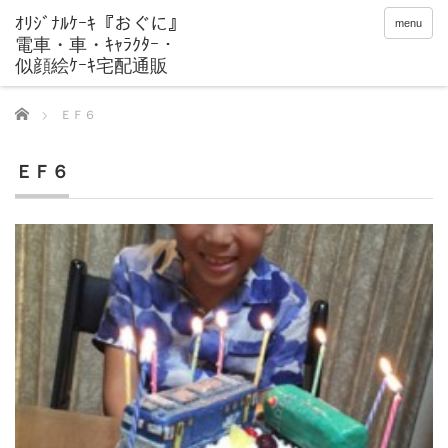
menu
Home
ＥＦ６
ＥＦ６