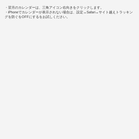
・翌月のカレンダーは、三角アイコン右向きをクリックします。
・iPhoneでカレンダーが表示されない場合は、設定→Safari→サイト越えトラッキン
グを防ぐをOFFにするをお試しください。