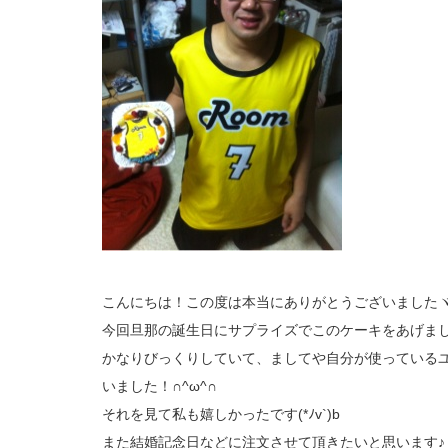
こんにちは！この度は本当にありがとうございましたヾ(*´
今回旦那の誕生日にサプライズでこのケーキをあげま
かなりびっくりしていて、ましてや自分が使っている
いました！∩^ω^∩
それを見て私も嬉しかったです(*ﾉv`)b
また結婚記念日などに注文させて頂きたいと思います♪