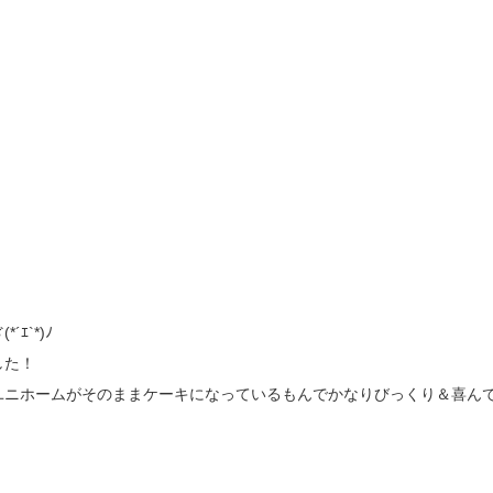
ｴ`*)ﾉ
した！
ユニホームがそのままケーキになっているもんでかなりびっくり＆喜ん