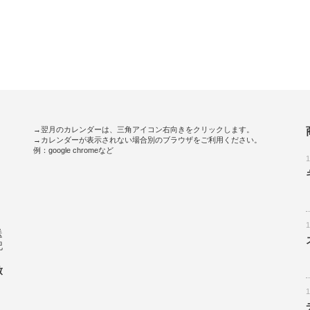
→翌月のカレンダーは、三角アイコン右向きをクリックします。
→カレンダーが表示されない場合別のブラウザをご利用ください。
例：google chromeなど
。
送
記
致