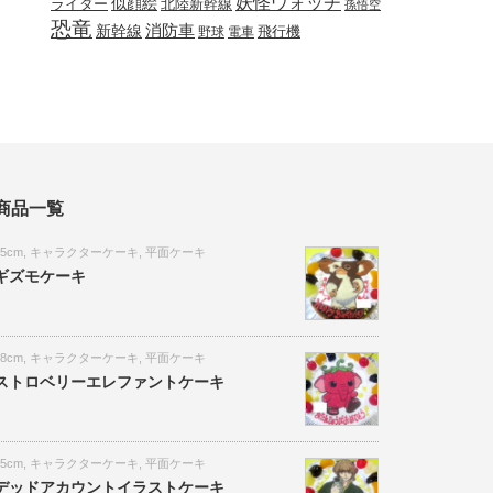
妖怪ウォッチ
似顔絵
北陸新幹線
ライダー
孫悟空
恐竜
新幹線
消防車
野球
電車
飛行機
商品一覧
15cm
,
キャラクターケーキ
,
平面ケーキ
ギズモケーキ
18cm
,
キャラクターケーキ
,
平面ケーキ
ストロベリーエレファントケーキ
15cm
,
キャラクターケーキ
,
平面ケーキ
デッドアカウントイラストケーキ