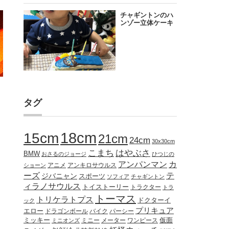
タグ
18cm
15cm
21cm
24cm
30x30cm
こまち
はやぶさ
BMW
おさるのジョージ
ひつじの
アンパンマン
カ
アニメ
アンキロサウルス
ショーン
ーズ
テ
ジバニャン
スポーツ
ソフィア
チャギントン
ィラノサウルス
トイストーリー
トラクター
トラ
トーマス
トリケラトプス
ドクターイ
ック
プリキュア
エロー
ドラゴンボール
バイク
パーシー
ミッキー
ミニー
メーター
ワンピース
仮面
ミニオンズ