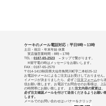
ケーキのメール電話対応：平日9時～13時
土日・祝日・年末年始 休業
実店舗営業時間：8時～17時
TEL：
0187-65-2523
←タップで繋がります。
※留守電の時はメッセージをお願いします。
FAX：0187-65-2570
〒014-1413秋田県大仙市角間川町字二本杉25-12
お電話やメールによるご注文はお受けしておりません
イメージが決まりましたら、必ずご
注文フォーム
から
信お願い致します。お電話でお問合せのお客様は、上
の時間帯にお願い致します。 また
注文内容の変更は、
必ず注文確認メールを付けて送信くださるようお願い
します。
メールでのお問い合わせは↓バナーをクリック