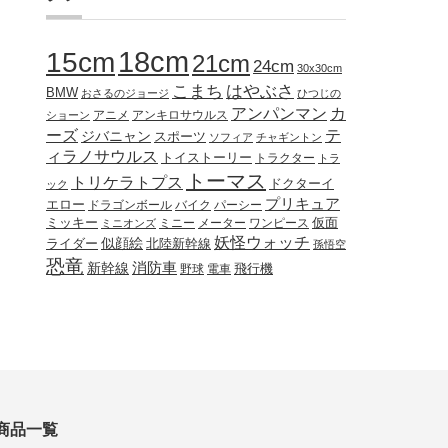
18cm
15cm
21cm
24cm
30x30cm
こまち
はやぶさ
BMW
おさるのジョージ
ひつじの
アンパンマン
カ
アニメ
アンキロサウルス
ショーン
ーズ
テ
ジバニャン
スポーツ
ソフィア
チャギントン
ィラノサウルス
トイストーリー
トラクター
トラ
トーマス
トリケラトプス
ドクターイ
ック
プリキュア
エロー
ドラゴンボール
バイク
パーシー
ミッキー
ミニー
メーター
ワンピース
仮面
ミニオンズ
妖怪ウォッチ
似顔絵
北陸新幹線
ライダー
孫悟空
恐竜
新幹線
消防車
野球
電車
飛行機
商品一覧