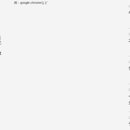
例：google chromeなど
。
送
記
致