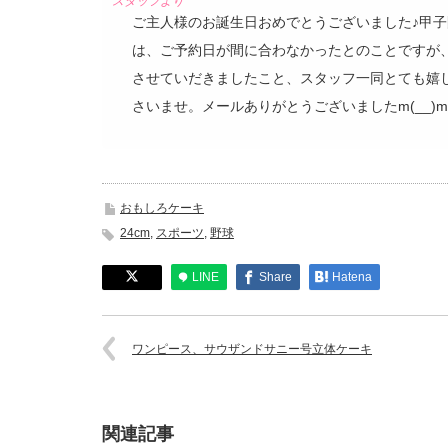
ご主人様のお誕生日おめでとうございました♪甲
は、ご予約日が間に合わなかったとのことですが
させていだきましたこと、スタッフ一同とても嬉
さいませ。メールありがとうございましたm(__)m
おもしろケーキ
24cm
,
スポーツ
,
野球
LINE
Share
Hatena
ワンピース、サウザンドサニー号立体ケーキ
関連記事