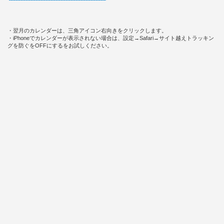
・翌月のカレンダーは、三角アイコン右向きをクリックします。
・iPhoneでカレンダーが表示されない場合は、設定→Safari→サイト越えトラッキン
グを防ぐをOFFにするをお試しください。