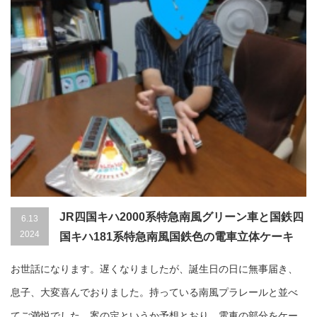
JR四国キハ2000系特急南風グリーン車と国鉄四
6.13
2024
国キハ181系特急南風国鉄色の電車立体ケーキ
お世話になります。遅くなりましたが、誕生日の日に無事届き、
息子、大変喜んでおりました。持っている南風プラレールと並べ
てご満悦でした。案の定というか予想とおり、電車の部分をケー