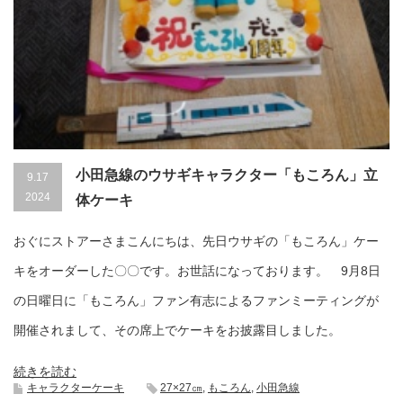
小田急線のウサギキャラクター「もころん」立
9.17
2024
体ケーキ
おぐにストアーさまこんにちは、先日ウサギの「もころん」ケー
キをオーダーした〇〇です。お世話になっております。 9月8日
の日曜日に「もころん」ファン有志によるファンミーティングが
開催されまして、その席上でケーキをお披露目しました。
続きを読む
キャラクターケーキ
27×27㎝
,
もころん
,
小田急線