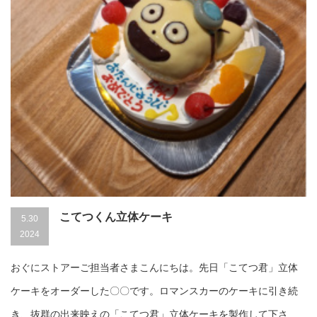
こてつくん立体ケーキ
5.30
2024
おぐにストアーご担当者さまこんにちは。先日「こてつ君」立体
ケーキをオーダーした〇〇です。ロマンスカーのケーキに引き続
き、抜群の出来映えの「こてつ君」立体ケーキを製作して下さ