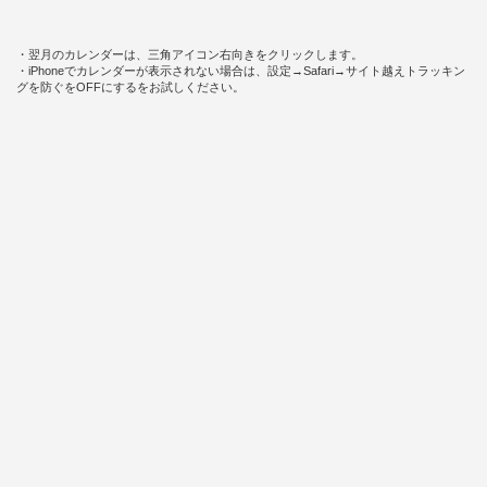
・翌月のカレンダーは、三角アイコン右向きをクリックします。
・iPhoneでカレンダーが表示されない場合は、設定→Safari→サイト越えトラッキン
グを防ぐをOFFにするをお試しください。