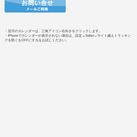
・翌月のカレンダーは、三角アイコン右向きをクリックします。
・iPhoneでカレンダーが表示されない場合は、設定→Safari→サイト越えトラッキン
グを防ぐをOFFにするをお試しください。